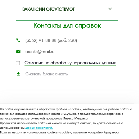
ВАКАНСИИ ОТСУТСТВУЮТ
Контакты для справок
phone
(3532) 91-88-88 (доб. 230)
mail
orenkz@mail.ru
Согласие на обработку персональных данных
file_download
Скачать бланк анкеты
На сайте осуществляется обработка файлов «cookie», необходимых для работы сайта, а
также для анализа использования сайта и улучшения предоставляемых сервисов с
Copyright © 2025
использованием метрической программы Яндекс.Метрика.
Продолжая использовать сайт или кликая на кнопку "Понятно", вы даете согласие с
использованием
данных технологий.
Если вы не хотите использовать файлы «cookie», измените настройки браузера.
Входит в состав Агропромышленного холдинга "Русь"